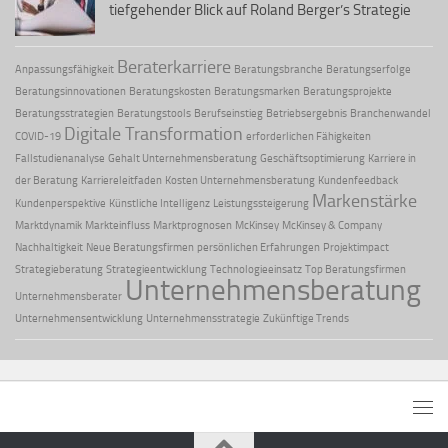
tiefgehender Blick auf Roland Berger’s Strategie
Beraterkarriere
Anpassungsfähigkeit
Beratungsbranche
Beratungserfolge
Beratungsinnovationen
Beratungskosten
Beratungsmarken
Beratungsprojekte
Beratungsstrategien
Beratungstools
Berufseinstieg
Betriebsergebnis
Branchenwandel
Digitale Transformation
COVID-19
erforderlichen Fähigkeiten
Fallstudienanalyse
Gehalt Unternehmensberatung
Geschäftsoptimierung
Karriere in
der Beratung
Karriereleitfaden
Kosten Unternehmensberatung
Kundenfeedback
Markenstärke
Kundenperspektive
Künstliche Intelligenz
Leistungssteigerung
Marktdynamik
Markteinfluss
Marktprognosen
McKinsey
McKinsey & Company
Nachhaltigkeit
Neue Beratungsfirmen
persönlichen Erfahrungen
Projektimpact
Strategieberatung
Strategieentwicklung
Technologieeinsatz
Top Beratungsfirmen
Unternehmensberatung
Unternehmensberater
Unternehmensentwicklung
Unternehmensstrategie
Zukünftige Trends